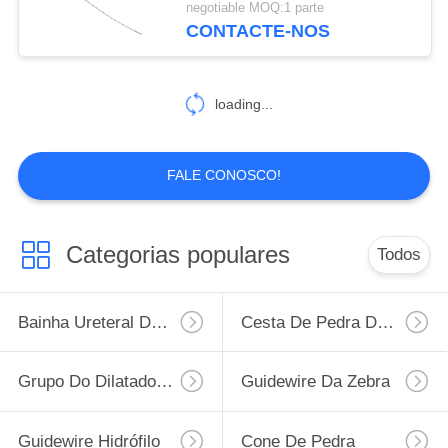
negotiable MOQ:1 parte
CONTACTE-NOS
16
Grupo Ureteral do
loading...
dilatador
FALE CONOSCO!
7
Categorias populares
Todos
Bainha ausente da
casca
Bainha Ureteral Do Acesso
Cesta De Pedra Da Recuperação
Grupo Do Dilatador De PCNL
Guidewire Da Zebra
Guidewire Hidrófilo
Cone De Pedra