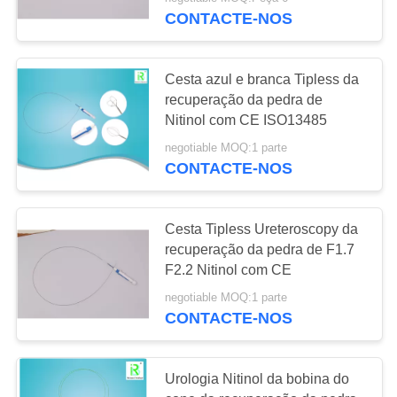
CONTROLE
CONTACTE-NOS
DA
QUALIDADE
48
Cesta azul e branca Tipless da
recuperação da pedra de
Grupo do dilatador
CONTACTE-
Nitinol com CE ISO13485
de PCNL
NOS
negotiable MOQ:1 parte
CONTACTE-NOS
PEÇA
UMAS
Cesta Tipless Ureteroscopy da
recuperação da pedra de F1.7
CITAÇÕES
66
F2.2 Nitinol com CE
negotiable MOQ:1 parte
MAPA
guidewire da zebra
CONTACTE-NOS
DO
SITE
Urologia Nitinol da bobina do