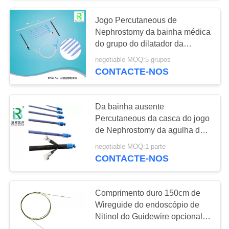
Jogo Percutaneous de
90
Nephrostomy da bainha médica
do grupo do dilatador da
Stent Ureteral
urologia PCNL
negotiable MOQ:5 grupos
CONTACTE-NOS
Da bainha ausente
Percutaneous da casca do jogo
de Nephrostomy da agulha da
26
punctura cor opcional
negotiable MOQ:1 parte
Grupo Urethral do
CONTACTE-NOS
dilatador
Comprimento duro 150cm de
Wireguide do endoscópio de
Nitinol do Guidewire opcional
da zebra do tamanho