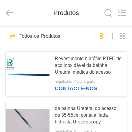
Reborn
Medical
Science
and
Produtos
Technology
Development
Co.,Ltd..
All
CASA
Rights
108
Reserved.
Todos os Produtos
Bainha Ureteral do
PRODUTOS
acesso
Revestimento hidrófilo PTFE de
aço inoxidável da bainha
SOBRE
Ureteral médica do acesso
NÓS
negotiable MOQ:1 parte
CONTACTE-NOS
100
EXCURSÃO
Cesta de pedra da
DA
da bainha Ureteral do acesso
FÁBRICA
de 35-55cm ponta afilada
recuperação
hidrófila Ureteroscopy
negotiable MOQ:Peça 6