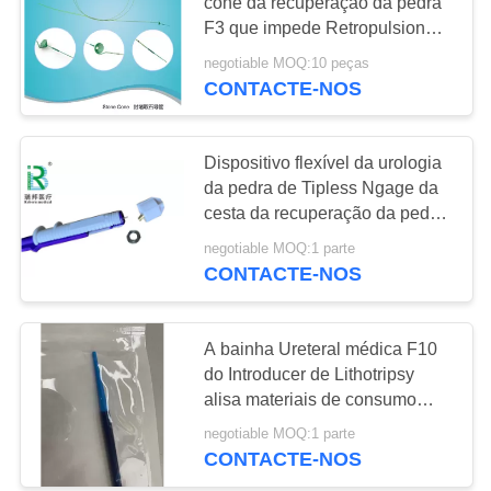
cone da recuperação da pedra
F3 que impede Retropulsion
PRIVACY
das pedras
negotiable MOQ:10 peças
38
POLICY
CONTACTE-NOS
Guidewire hidrófilo
Dispositivo flexível da urologia
da pedra de Tipless Ngage da
cesta da recuperação da pedra
do endoscópio
negotiable MOQ:1 parte
CONTACTE-NOS
55
A bainha Ureteral médica F10
cone de pedra
do Introducer de Lithotripsy
alisa materiais de consumo
hidrófilos
negotiable MOQ:1 parte
CONTACTE-NOS